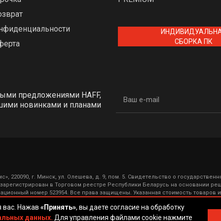
озврат
онфиденциальности
ИНДИВИДУАЛЬН
СБОРКА ПК
ферта
ными предложениями HAFF,
шими новинками и планами
», 220090, г. Минск, ул. Олешева, д. 9, пом. 5. Свидетельство о государствен
 зарегистрирован в Торговом реестре Республики Беларусь на основании ре
трационный номер 523954. Все права защищены. Указанная стоимость товаров и
щую дату. Наличие товара уточняйте у оператора по телефонам, указанным на 
я вас. Нажав
«Принять»
, вы даете согласие на обработку
рнет-магазин HAFF © 2026
альных данных.
Для управления файлами cookie нажмите