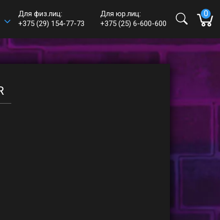
0
Для физ.лиц:
Для юр.лиц:
+375 (29) 154-77-73
+375 (25) 6-600-600
e-mail:
shop@haff.by
Время работы:
Пн-пт: 09:00 - 18:00
Сб-вс: выходные
R