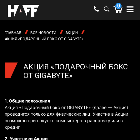
0
e-mail:
shop@haff.by
ГЛАВНАЯ
ВСЕ НОВОСТИ
АКЦИИ
Время
АКЦИЯ «ПОДАРОЧНЫЙ БОКС ОТ GIGABYTE»
работы:
Пн-пт:
09:00 -
18:00
Сб-вс:
АКЦИЯ «ПОДАРОЧНЫЙ БОКС
выходные
ОТ GIGABYTE»
1. Общие положения
Акция «Подарочный бокс от GIGABYTE» (далее — Акция)
проводится только для физических лиц. Участие в Акции
возможно при покупке компьютера в рассрочку или в
кредит.
2. Участники Акции