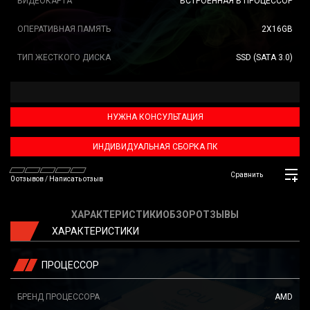
ВИДЕОКАРТА
ВСТРОЕННАЯ В ПРОЦЕССОР
ОПЕРАТИВНАЯ ПАМЯТЬ
2X16GB
ТИП ЖЕСТКОГО ДИСКА
SSD (SATA 3.0)
НУЖНА КОНСУЛЬТАЦИЯ
ИНДИВИДУАЛЬНАЯ СБОРКА ПК
Сравнить
0 отзывов
/
Написать отзыв
ХАРАКТЕРИСТИКИ
ОБЗОР
ОТЗЫВЫ
ХАРАКТЕРИСТИКИ
ПРОЦЕССОР
БРЕНД ПРОЦЕССОРА
AMD