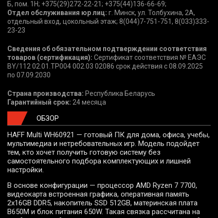
Б, пом. 1Н; +375(29)272-22-21; +375(44)136-66-69;
Отдел обслуживания юр лиц:
г. Минск, ул. Толбухина, 2А,
отдельный вход, цокольный этаж; 8(044)7-751-751, 8(033)333-
23-23
Сведения об обязательном подтверждении соответствия
товаров (сертификация):
Сертификат соответствия № ЕАЭС
BY/112 02.01.ТР004 002.03 02086 срок действия с 08.09.2025
по 07.09.2030
Страна производства:
Республика Беларусь
Гарантийный срок:
24 месяца
ОБЗОР
HAFF Multi WH60921 — готовый ПК для дома, офиса, учебы,
мультимедиа и нетребовательных игр. Модель подойдет
тем, кто хочет получить готовую систему без
самостоятельного подбора комплектующих и лишней
настройки.
В основе конфигурации — процессор AMD Ryzen 7 7700,
видеокарта встроенная графика, оперативная память
2x16GB DDR5, накопитель SSD 512GB, материнская плата
B650M и блок питания 650W. Такая связка рассчитана на