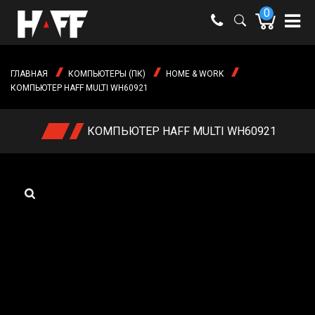
0
e-mail:
shop@haff.by
ГЛАВНАЯ
КОМПЬЮТЕРЫ (ПК)
HOME & WORK
Время
КОМПЬЮТЕР HAFF MULTI WH60921
работы:
Пн-пт:
09:00 -
КОМПЬЮТЕР HAFF MULTI WH60921
18:00
Сб-вс:
выходные