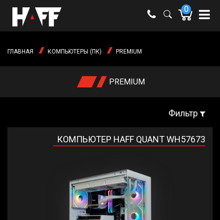
0
e-mail:
shop@haff.by
ГЛАВНАЯ
КОМПЬЮТЕРЫ (ПК)
PREMIUM
Время
работы:
Пн-пт:
PREMIUM
09:00 -
18:00
Сб-вс:
выходные
Фильтр
КОМПЬЮТЕР HAFF QUANT WH57673