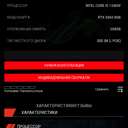
ПРОЦЕССОР
INTEL CORE I5 13400F
ВИДЕОКАРТА
RTX 5060 8GB
ОПЕРАТИВНАЯ ПАМЯТЬ
2X8GB
ТИП ЖЕСТКОГО ДИСКА
SSD (M.2, PCIE)
НУЖНА КОНСУЛЬТАЦИЯ
ИНДИВИДУАЛЬНАЯ СБОРКА ПК
Сравнить
0 отзывов
/
Написать отзыв
ХАРАКТЕРИСТИКИ
ОТЗЫВЫ
ХАРАКТЕРИСТИКИ
ПРОЦЕССОР