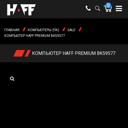
0
e-mail:
shop@haff.by
ГЛАВНАЯ
КОМПЬЮТЕРЫ (ПК)
SALE
Время
КОМПЬЮТЕР HAFF PREMIUM BK59577
работы:
Пн-пт:
09:00 -
КОМПЬЮТЕР HAFF PREMIUM BK59577
18:00
Сб-вс:
выходные