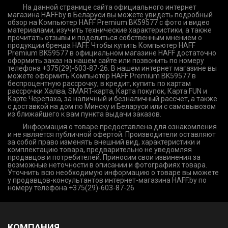
На данной странице сайта официального интернет
магазина HAFF.by в Беларуси вы можете увидеть подробный
обзор на Компьютер HAFF Premium BK59577 с фото и видео
материалами, изучить технические характеристики, а также
прочитать отзывы и поделиться собственным мнением о
продукции бренда HAFF. Чтобы купить Компьютер HAFF
Premium BK59577 в официальном магазине HAFF достаточно
оформить заказ на нашем сайте или позвонить по номеру
телефона +375(29)-603-87-26. В нашем интернет магазине вы
можете оформить Компьютер HAFF Premium BK59577 в
беспроцентную рассрочку, в кредит, купить по картам
рассрочки Халва, SMART-карта, Карта покупок, Карта FUN и
Карте Черепаха, за наличный и безналичный рассчет, а также
с доставкой на дом по Минску и Беларуси или с самовывозом
из ближайшего к вам пункта выдачи заказов.
Информация о товаре предоставлена для ознакомления
и не является публичной офертой. Производители оставляют
за собой право изменять внешний вид, характеристики и
комплектацию товара, предварительно не уведомляя
продавцов и потребителей. Приносим свои извинения за
возможные неточности в описании и фотографиях товара.
Уточнить всю необходимую информацию о товаре вы можете
у продавцов-консультантов интернет-магазина HAFF.by по
номеру телефона +375(29)-603-87-26
КОМПАНИЯ