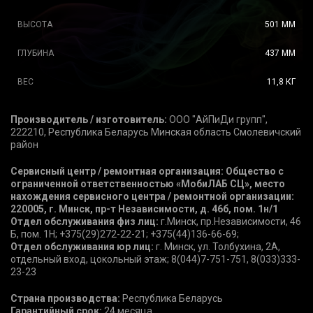
ВЫСОТА
501 ММ
ГЛУБИНА
437 ММ
ВЕС
11,8 КГ
Производитель / изготовитель:
ООО "АйПиДи групп",
222210, Республика Беларусь Минская область Смолевичский
район
Сервисный центр / ремонтная организация: Общество с
ограниченной ответственностью «МобиЛАБ СЦ», место
нахождения сервисного центра / ремонтной организации:
220005, г. Минск, пр-т Независимости, д. 46б, пом. 1н/1
Отдел обслуживания физ лиц:
г.Минск, пр.Независимости, 46
Б, пом. 1Н; +375(29)272-22-21; +375(44)136-66-69;
Отдел обслуживания юр лиц:
г. Минск, ул. Толбухина, 2А,
отдельный вход, цокольный этаж; 8(044)7-751-751, 8(033)333-
23-23
Страна производства:
Республика Беларусь
Гарантийный срок:
24 месяца