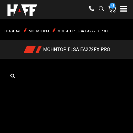
0
e-mail:
shop@haff.by
ГЛАВНАЯ
МОНИТОРЫ
МОНИТОР ELSA EA272FX PRO
Время
работы:
Пн-пт:
МОНИТОР ELSA EA272FX PRO
09:00 -
18:00
Сб-вс:
выходные