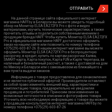
ОТПРАВИТЬ
На данной странице сайта официального интернет
магазина HAFF.by в Беларуси вы можете увидеть подробный
обзор на Монитор ELSA EA272FX Pro с фото и видео
материалами, изучить технические характеристики, а также
прочитать отзывы и поделиться собственным мнением о
продукции бренда HAFF. Чтобы купить Монитор ELSA EA272FX
Pro в официальном магазине HAFF достаточно оформить
заказ на нашем сайте или позвонить по номеру телефона
+375(29)-603-87-26. В нашем интернет магазине вы можете
оформить Монитор ELSA EA272FX Pro в беспроцентную
рассрочку, в кредит, купить по картам рассрочки Халва,
SMART-карта, Карта покупок, Карта FUN и Карте Черепаха, за
наличный и безналичный рассчет, а также с доставкой на дом
по Минску и Беларуси или с самовывозом из ближайшего к
вам пункта выдачи заказов.
Информация о товаре предоставлена для ознакомления
и не является публичной офертой. Производители оставляют
за собой право изменять внешний вид, характеристики и
комплектацию товара, предварительно не уведомляя
продавцов и потребителей. Приносим свои извинения за
возможные неточности в описании и фотографиях товара.
Уточнить всю необходимую информацию о товаре вы можете
у продавцов-консультантов интернет-магазина HAFF.by по
номеру телефона +375(29)-603-87-26