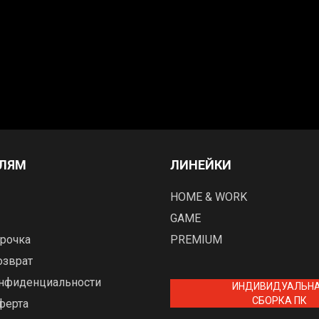
ЕЛЯМ
ЛИНЕЙКИ
HOME & WORK
GAME
рочка
PREMIUM
озврат
онфиденциальности
ИНДИВИДУАЛЬН
СБОРКА ПК
ферта