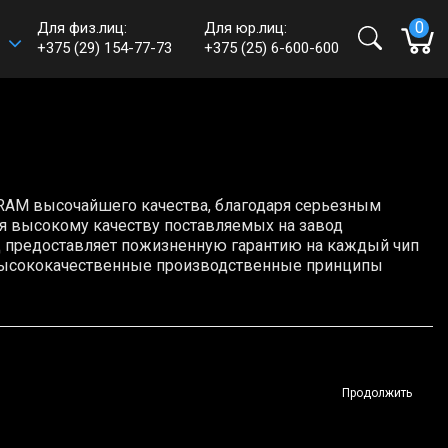
0
Для физ.лиц:
Для юр.лиц:
+375 (29) 154-77-73
+375 (25) 6-600-600
e-mail:
shop@haff.by
Время работы:
Пн-пт: 09:00 - 18:00
Сб-вс: выходные
RAM высочайшего качества, благодаря серьезным
я высокому качеству поставляемых на завод
д предоставляет пожизненную гарантию на каждый чип
т высококачественные производственные принципы
Продолжить