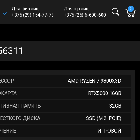
0
Для физ.лиц:
Для юр.лиц:
+375 (29) 154-77-73
+375 (25) 6-600-600
e-mail:
shop@haff.by
Время работы:
Пн-пт: 09:00 - 18:00
Сб-вс: выходные
56311
ЕССОР
AMD RYZEN 7 9800X3D
ОКАРТА
RTX5080 16GB
ТИВНАЯ ПАМЯТЬ
32GB
ЕСТКОГО ДИСКА
SSD (M.2, PCIE)
ЧЕНИЕ
ИГРОВОЙ