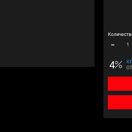
Количеств
4
К
О