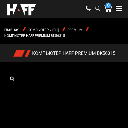
0
e-mail:
shop@haff.by
ГЛАВНАЯ
КОМПЬЮТЕРЫ (ПК)
PREMIUM
Время
КОМПЬЮТЕР HAFF PREMIUM BK56315
работы:
Пн-пт:
09:00 -
КОМПЬЮТЕР HAFF PREMIUM BK56315
18:00
Сб-вс:
выходные