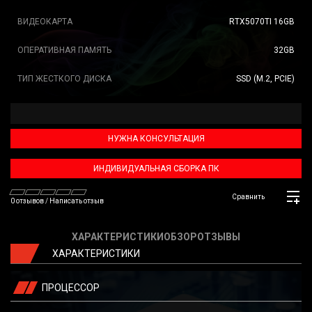
ВИДЕОКАРТА
RTX5070TI 16GB
ОПЕРАТИВНАЯ ПАМЯТЬ
32GB
ТИП ЖЕСТКОГО ДИСКА
SSD (M.2, PCIE)
НУЖНА КОНСУЛЬТАЦИЯ
ИНДИВИДУАЛЬНАЯ СБОРКА ПК
Сравнить
0 отзывов
/
Написать отзыв
ХАРАКТЕРИСТИКИ
ОБЗОР
ОТЗЫВЫ
ХАРАКТЕРИСТИКИ
ПРОЦЕССОР