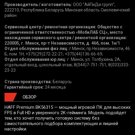
Производитель / изготовитель:
ООО "АйПиДи групп",
222210, Республика Беларусь Минская область Смолевичский
район
Сервисный центр / ремонтная организация: Общество с
ограниченной ответственностью «МобиЛАБ СЦ», место
нахождения сервисного центра / ремонтной организации:
220005, г. Минск, пр-т Независимости, д. 46б, пом. 1н/1
Отдел обслуживания физ лиц:
г.Минск, пр.Независимости, 46
Б, пом. 1Н; +375(29)272-22-21; +375(44)136-66-69;
Отдел обслуживания юр лиц:
г. Минск, ул. Толбухина, 2А,
отдельный вход, цокольный этаж; 8(044)7-751-751, 8(033)333-
23-23
Страна производства:
Беларусь
Гарантийный срок:
24 месяца
ОБЗОР
HAFF Premium BK56315 — мощный игровой ПК для высоких
FPS в Full HD и уверенного 2K-гейминга. Модель подойдет
тем, кто хочет получить готовую систему без
самостоятельного подбора комплектующих и лишней
настройки.