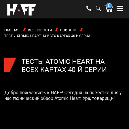
0
e-mail:
shop@haff.by
ГЛАВНАЯ
ВСЕ НОВОСТИ
НОВОСТИ
Время
ТЕСТЫ ATOMIC HEART НА ВСЕХ КАРТАХ 40-Й СЕРИИ
работы:
Пн-пт:
09:00 -
18:00
Сб-вс:
ТЕСТЫ ATOMIC HEART НА
выходные
ВСЕХ КАРТАХ 40-Й СЕРИИ
Добро пожаловать к HAFF! Сегодня на повестке дня у
нас технический обзор Atomic Heart. Ура, товарищи!