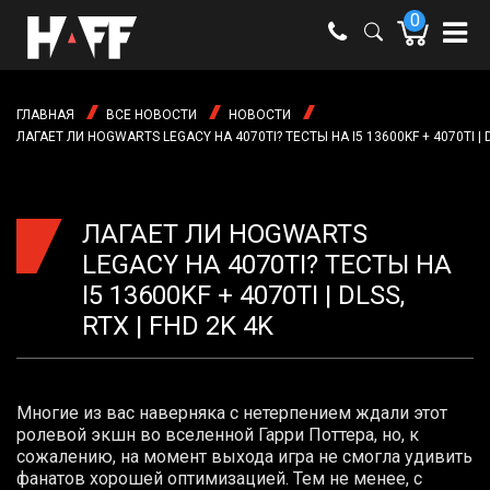
0
e-mail:
shop@haff.by
ГЛАВНАЯ
ВСЕ НОВОСТИ
НОВОСТИ
Время
ЛАГАЕТ ЛИ HOGWARTS LEGACY НА 4070TI? ТЕСТЫ НА I5 13600KF + 4070TI | DL
работы:
Пн-пт:
09:00 -
18:00
Сб-вс:
ЛАГАЕТ ЛИ HOGWARTS
выходные
LEGACY НА 4070TI? ТЕСТЫ НА
I5 13600KF + 4070TI | DLSS,
RTX | FHD 2K 4K
Многие из вас наверняка с нетерпением ждали этот
ролевой экшн во вселенной Гарри Поттера, но, к
сожалению, на момент выхода игра не смогла удивить
фанатов хорошей оптимизацией. Тем не менее, с