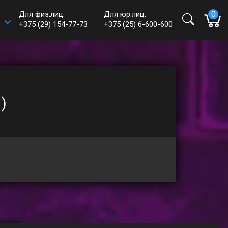
0
Для физ.лиц:
Для юр.лиц:
+375 (29) 154-77-73
+375 (25) 6-600-600
e-mail:
shop@haff.by
Время работы:
Пн-пт: 09:00 - 18:00
Сб-вс: выходные
)